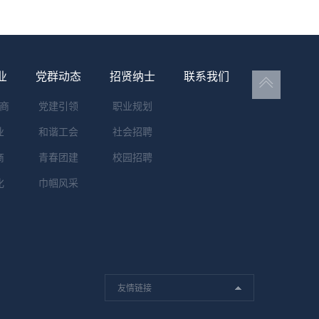
业
党群动态
招贤纳士
联系我们
商
党建引领
职业规划
业
和谐工会
社会招聘
商
青春团建
校园招聘
化
巾帼风采
友情链接